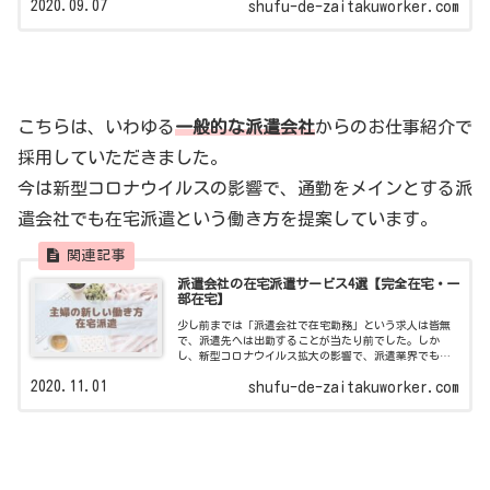
2020.09.07
shufu-de-zaitakuworker.com
（13,400円）...
こちらは、いわゆる
一般的な派遣会社
からのお仕事紹介で
採用していただきました。
今は新型コロナウイルスの影響で、通勤をメインとする派
遣会社でも在宅派遣という働き方を提案しています。
派遣会社の在宅派遣サービス4選【完全在宅・一
部在宅】
少し前までは「派遣会社で在宅勤務」という求人は皆無
で、派遣先へは出勤することが当たり前でした。しか
し、新型コロナウイルス拡大の影響で、派遣業界でも
「新しい生活様式」ならぬ「新しい仕事様式」が始まっ
2020.11.01
shufu-de-zaitakuworker.com
ています。在宅ワークをしている主婦の方の中に...